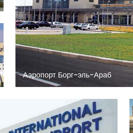
Аэропорт Борг-эль-Араб