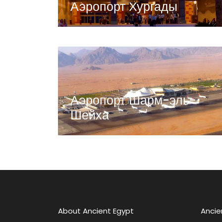
Аэропорт Хургады
Аэропорт Шарм-эль-
Шейха
About Ancient Egypt
Ancie