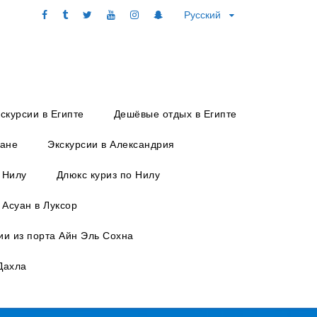
Русский
скурсии в Египте
Дешёвые отдых в Египте
уане
Экскурсии в Александрия
 Нилу
Длюкс куриз по Нилу
 Асуан в Луксор
ии из порта Айн Эль Сохна
Дахла