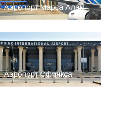
Аэропорт Марса Алам
Аэропорт Сфинкса