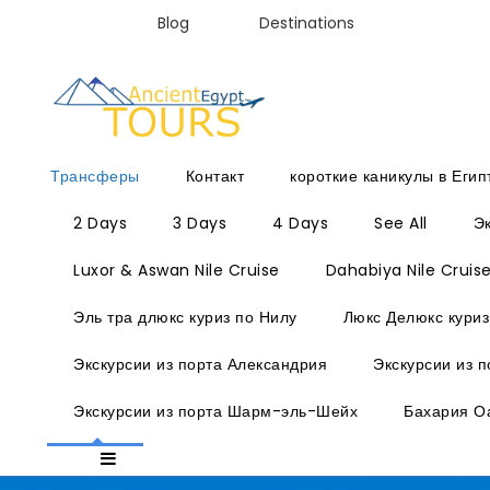
Blog
Destinations
Трансферы
Контакт
короткие каникулы в Егип
2 Days
3 Days
4 Days
See All
Эк
Luxor & Aswan Nile Cruise
Dahabiya Nile Cruis
Эль тра длюкс куриз по Нилу
Люкс Делюкс куриз
Экскурсии из порта Александрия
Экскурсии из 
Экскурсии из порта Шарм-эль-Шейх
Бахария О