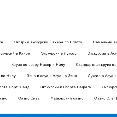
те
Экстрим экскурсии Сахара по Египту
Семейный эк
скурсий в Каире
Экскурсии в Луксор
Экскурсии в Ас
e
Круиз по озеру Насер и Нилу
Стандартная круиз по
 по Нилу
Эсна в асуан. Асуан в Эсна
Луксор в Асуан.
порта Порт-Саид
Экскурсии из порта Сафага
Экскурс
азис
Оазис Сива
Файюмский оазис
Оазис Эль-