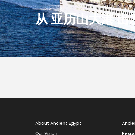
从 亚历山大港 
About Ancient Egypt
Ancie
Our Vision
Respo