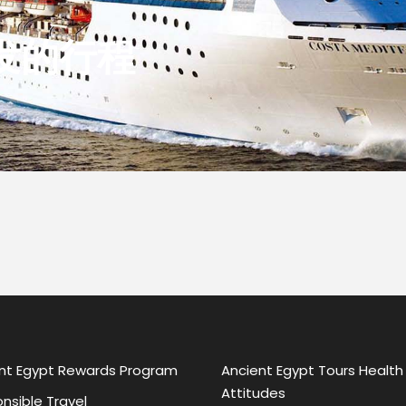
出发的行程
nt Egypt Rewards Program
Ancient Egypt Tours Health
Attitudes
nsible Travel